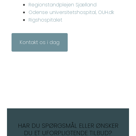
Regionstandplejen Sjælland
Odense universitetshospital, OUH.dk
Rigshospitalet
Kontakt os i dag
HAR DU SPØRGSMÅL ELLER ØNSKER
DU ET UFORPLIGTENDE TILBUD?